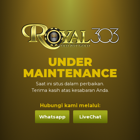
UNDER
MAINTENANCE
Saat ini situs dalam perbaikan.
Terima kasih atas kesabaran Anda.
Hubungi kami melalui:
Whatsapp
LiveChat