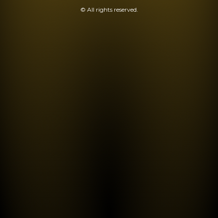
© All rights reserved.